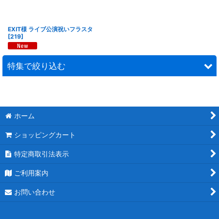
EXIT様 ライブ公演祝いフラスタ
[
219
]
特集で絞り込む
連結スタンド花
モチーフスタンド花
ホーム
ショッピングカート
ピンク
特定商取引法表示
レッド
ご利用案内
ブルー
お問い合わせ
ホワイト
パープル