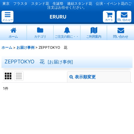
東京 フラスタ スタンド花 生誕祭 連結スタンド花 公演・イベント花のご
注文はお任せください。
ERURU
メニュー
カート
問い合わせ
ホーム
カテゴリ
ご注文の前に・・
ご利用案内
問い合わせ
ホーム
>
お届け事例
>
ZEPPTOKYO 花
ZEPPTOKYO 花
[
お届け事例
]
表示順変更
閉じる
1
件
表示数
:
並び順
:
絞り込む