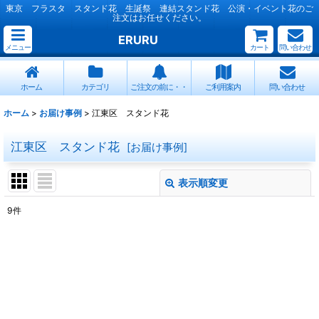
東京 フラスタ スタンド花 生誕祭 連結スタンド花 公演・イベント花のご
注文はお任せください。
ERURU
メニュー
カート
問い合わせ
ホーム
カテゴリ
ご注文の前に・・
ご利用案内
問い合わせ
ホーム
>
お届け事例
>
江東区 スタンド花
江東区 スタンド花
[
お届け事例
]
表示順変更
閉じる
9
件
表示数
:
並び順
:
絞り込む