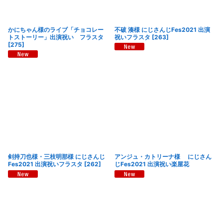
かにちゃん様のライブ「チョコレー
不破 湊様 にじさんじFes2021 出演
トストーリー」出演祝い フラスタ
祝いフラスタ
[
263
]
[
275
]
剣持刀也様・三枝明那様 にじさんじ
アンジュ・カトリーナ様 にじさん
Fes2021 出演祝いフラスタ
[
262
]
じFes2021 出演祝い楽屋花