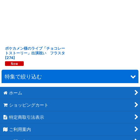
ポケカメン様のライブ「チョコレー
トストーリー」出演祝い フラスタ
[
274
]
特集で絞り込む
ホーム
連結スタンド花
ショッピングカート
モチーフスタンド花
特定商取引法表示
ピンク
ご利用案内
レッド