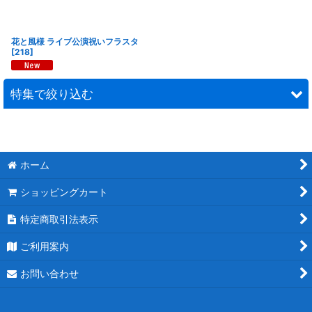
花と風様 ライブ公演祝いフラスタ
[
218
]
特集で絞り込む
連結スタンド花
モチーフスタンド花
ホーム
ショッピングカート
ピンク
特定商取引法表示
レッド
ご利用案内
ブルー
お問い合わせ
ホワイト
パープル