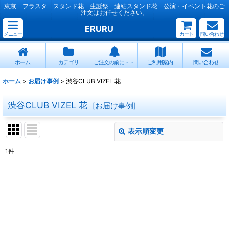
東京 フラスタ スタンド花 生誕祭 連結スタンド花 公演・イベント花のご
注文はお任せください。
ERURU
メニュー
カート
問い合わせ
ホーム
カテゴリ
ご注文の前に・・
ご利用案内
問い合わせ
ホーム
>
お届け事例
>
渋谷CLUB VIZEL 花
渋谷CLUB VIZEL 花
[
お届け事例
]
表示順変更
閉じる
1
件
表示数
:
並び順
:
絞り込む