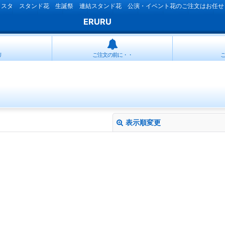
ラスタ スタンド花 生誕祭 連結スタンド花 公演・イベント花のご注文はお任せ
ERURU
リ
ご注文の前に・・
表示順変更
絞り込む