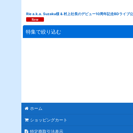
Rie a.k.a. Suzaku様 & 村上社長のデビュー10周年記念BDライ
特集で絞り込む
連結スタンド花
モチーフスタンド花
ピンク
レッド
ブルー
ホーム
ホワイト
ショッピングカート
パープル
特定商取引法表示