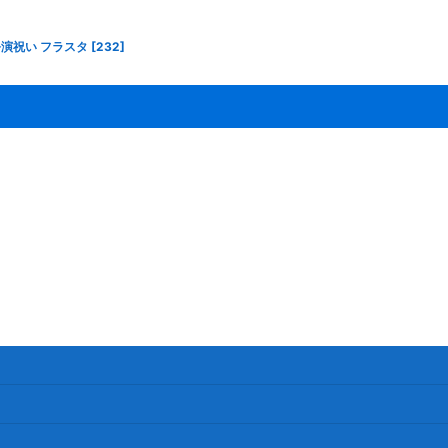
ブ公演祝い フラスタ
[
232
]