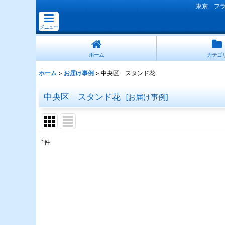
東京 フ
メニュー
ホーム
カテゴ
ホーム
>
お届け事例
>
中央区 スタンド花
中央区 スタンド花
[
お届け事例
]
1
件
表示数
:
並び順
: