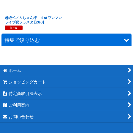
超絶ベノムちゃん様 １stワンマン
ライブ祝フラスタ
[
286
]
特集で絞り込む
連結スタンド花
モチーフスタンド花
ホーム
ショッピングカート
ピンク
特定商取引法表示
レッド
ご利用案内
ブルー
お問い合わせ
ホワイト
パープル