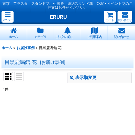
東京 フラスタ スタンド花 生誕祭 連結スタンド花 公演・イベント花のご
注文はお任せください。
ERURU
メニュー
カート
問い合わせ
ホーム
カテゴリ
ご注文の前に・・
ご利用案内
問い合わせ
ホーム
>
お届け事例
>
目黒鹿鳴館 花
目黒鹿鳴館 花
[
お届け事例
]
表示順変更
閉じる
1
件
表示数
:
並び順
:
絞り込む