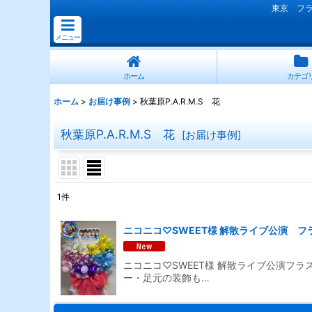
東京 フ
メニュー
ホーム
カテゴ
ホーム
>
お届け事例
>
秋葉原P.A.R.M.S 花
秋葉原P.A.R.M.S 花
[
お届け事例
]
1
件
表示数
:
ニコニコ♡SWEET様 解散ライブ公演 フ
並び順
:
ニコニコ♡SWEET様 解散ライブ公演フラ
ー・足元の装飾も…