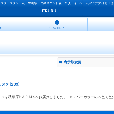
ラスタ スタンド花 生誕祭 連結スタンド花 公演・イベント花のご注文はお任せ
ERURU
リ
ご注文の前に・・
表示順変更
ラスタ
[
239
]
スタを秋葉原P.A.R.M.Sへお届けしました。 メンバーカラーの５色
絞り込む