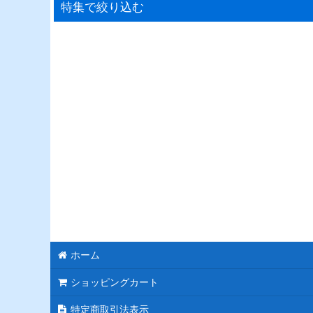
特集で絞り込む
連結スタンド花
モチーフスタンド花
ピンク
レッド
ブルー
ホワイト
パープル
ホーム
グリーン
ショッピングカート
イエロー
特定商取引法表示