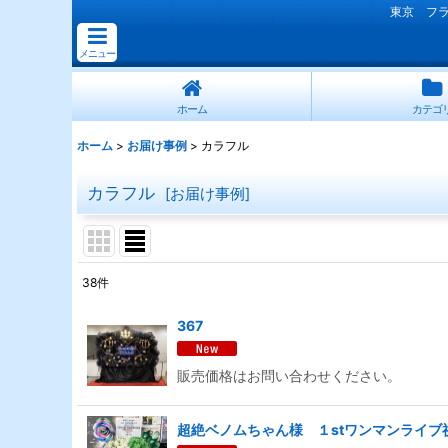
東京 フ
メニュー
ホーム
カテゴ
ホーム
>
お届け事例
>
カラフル
カラフル
[
お届け事例
]
38
件
表示数
:
367
並び順
:
販売価格はお問い合わせください。
超絶ベノムちゃん様 １stワンマンライブ