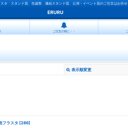
ラスタ スタンド花 生誕祭 連結スタンド花 公演・イベント花のご注文はお任せ
ERURU
リ
ご注文の前に・・
表示順変更
絞り込む
祝フラスタ
[
286
]