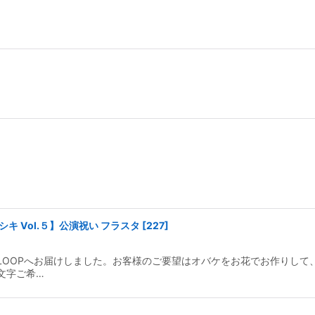
キ Vol.５】公演祝い フラスタ
[
227
]
LOOPへお届けしました。お客様のご要望はオバケをお花でお作りして
文字ご希…