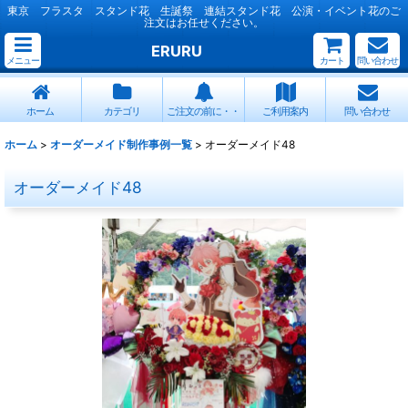
東京 フラスタ スタンド花 生誕祭 連結スタンド花 公演・イベント花のご
注文はお任せください。
ERURU
メニュー
カート
問い合わせ
ホーム
カテゴリ
ご注文の前に・・
ご利用案内
問い合わせ
ホーム
>
オーダーメイド制作事例一覧
>
オーダーメイド48
オーダーメイド48