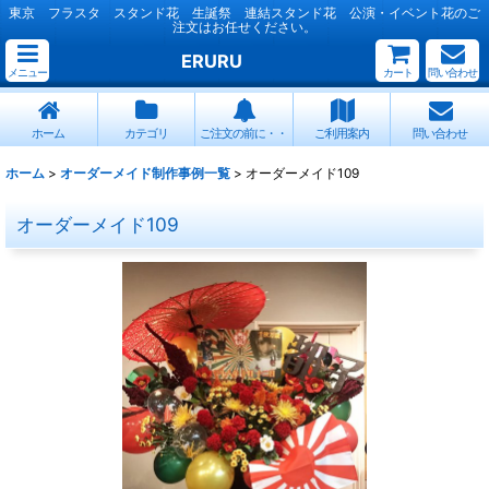
東京 フラスタ スタンド花 生誕祭 連結スタンド花 公演・イベント花のご
注文はお任せください。
ERURU
メニュー
カート
問い合わせ
ホーム
カテゴリ
ご注文の前に・・
ご利用案内
問い合わせ
ホーム
>
オーダーメイド制作事例一覧
>
オーダーメイド109
オーダーメイド109