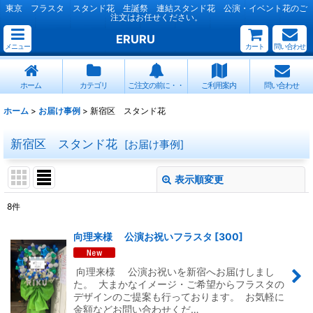
東京 フラスタ スタンド花 生誕祭 連結スタンド花 公演・イベント花のご
注文はお任せください。
ERURU
メニュー
カート
問い合わせ
ホーム
カテゴリ
ご注文の前に・・
ご利用案内
問い合わせ
ホーム
>
お届け事例
>
新宿区 スタンド花
新宿区 スタンド花
[
お届け事例
]
表示順変更
閉じる
8
件
表示数
:
向理来様 公演お祝いフラスタ
[
300
]
並び順
:
向理来様 公演お祝いを新宿へお届けしまし
た。 大まかなイメージ・ご希望からフラスタの
絞り込む
デザインのご提案も行っております。 お気軽に
金額などお問い合わせくだ…