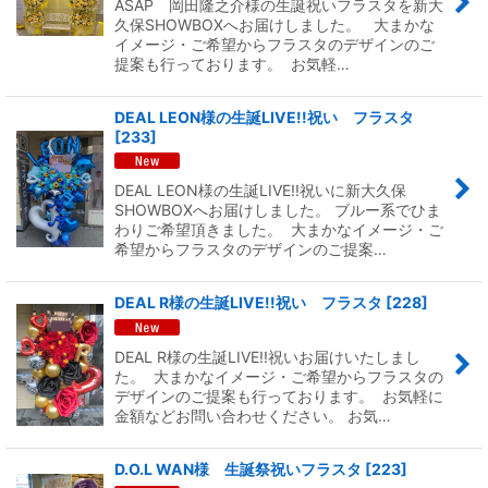
ASAP 岡田隆之介様の生誕祝いフラスタを新大
久保SHOWBOXへお届けしました。 大まかな
イメージ・ご希望からフラスタのデザインのご
提案も行っております。 お気軽…
DEAL LEON様の生誕LIVE!!祝い フラスタ
[
233
]
DEAL LEON様の生誕LIVE!!祝いに新大久保
SHOWBOXへお届けしました。 ブルー系でひま
わりご希望頂きました。 大まかなイメージ・ご
希望からフラスタのデザインのご提案…
DEAL R様の生誕LIVE!!祝い フラスタ
[
228
]
DEAL R様の生誕LIVE!!祝いお届けいたしまし
た。 大まかなイメージ・ご希望からフラスタの
デザインのご提案も行っております。 お気軽に
金額などお問い合わせください。 お気…
D.O.L WAN様 生誕祭祝いフラスタ
[
223
]