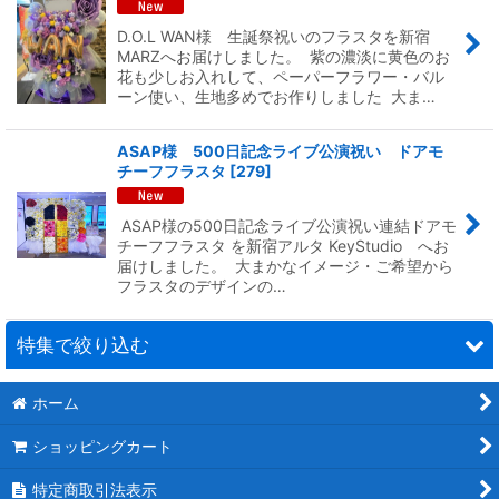
D.O.L WAN様 生誕祭祝いのフラスタを新宿
MARZへお届けしました。 紫の濃淡に黄色のお
花も少しお入れして、ペーパーフラワー・バル
ーン使い、生地多めでお作りしました 大ま…
ASAP様 500日記念ライブ公演祝い ドアモ
チーフフラスタ
[
279
]
ASAP様の500日記念ライブ公演祝い連結ドアモ
チーフフラスタ を新宿アルタ KeyStudio へお
届けしました。 大まかなイメージ・ご希望から
フラスタのデザインの…
特集で絞り込む
ホーム
連結スタンド花
ショッピングカート
モチーフスタンド花
特定商取引法表示