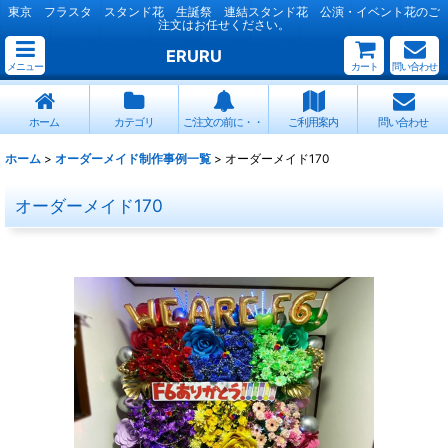
東京 フラスタ スタンド花 生誕祭 連結スタンド花 公演・イベント花のご
注文はお任せください。
ERURU
メニュー
カート
問い合わせ
ホーム
カテゴリ
ご注文の前に・・
ご利用案内
問い合わせ
ホーム
>
オーダーメイド制作事例一覧
>
オーダーメイド170
オーダーメイド170