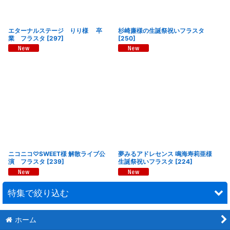
エターナルステージ りり様 卒
杉崎廉様の生誕祭祝いフラスタ
業 フラスタ
[
297
]
[
250
]
ニコニコ♡SWEET様 解散ライブ公
夢みるアドレセンス 鳴海寿莉亜様
演 フラスタ
[
239
]
生誕祭祝いフラスタ
[
224
]
特集で絞り込む
ホーム
連結スタンド花