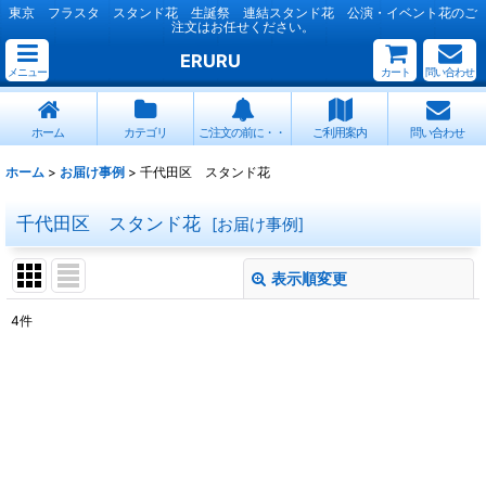
東京 フラスタ スタンド花 生誕祭 連結スタンド花 公演・イベント花のご
注文はお任せください。
ERURU
メニュー
カート
問い合わせ
ホーム
カテゴリ
ご注文の前に・・
ご利用案内
問い合わせ
ホーム
>
お届け事例
>
千代田区 スタンド花
千代田区 スタンド花
[
お届け事例
]
表示順変更
閉じる
4
件
表示数
:
並び順
:
絞り込む