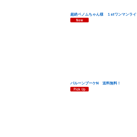
超絶ベノムちゃん様 １stワンマンラ
バルーンブーケN 送料無料！