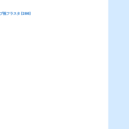
イブ祝フラスタ
[
286
]