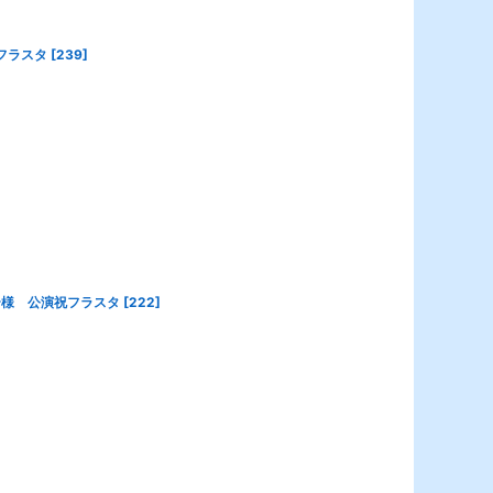
フラスタ
[
239
]
ory〜様 公演祝フラスタ
[
222
]