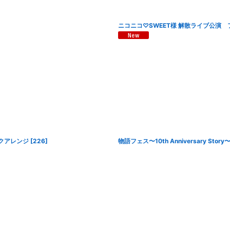
ニコニコ♡SWEET様 解散ライブ公演 
クアレンジ
[
226
]
物語フェス〜10th Anniversary St