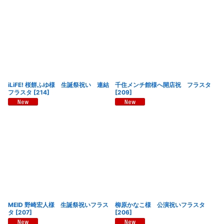
iLiFE! 桜餅ふゆ様 生誕祭祝い 連結
千住メンチ館様へ開店祝 フラスタ
フラスタ
[
214
]
[
209
]
MEID 野崎宏人様 生誕祭祝いフラス
柳原かなこ様 公演祝いフラスタ
タ
[
207
]
[
206
]