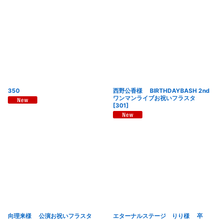
絞り込む
350
西野公香様 BIRTHDAYBASH 2nd
ワンマンライブお祝いフラスタ
[
301
]
向理来様 公演お祝いフラスタ
エターナルステージ りり様 卒