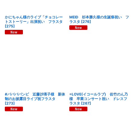
かにちゃん様のライブ「チョコレー
MEID 杉本勝久様の生誕祭祝い フ
トストーリー」出演祝い フラスタ
ラスタ
[
276
]
[
275
]
#ババババンビ 近藤沙瑛子様 新体
=LOVE(イコールラブ) 佐竹のん乃
制のお披露目ライブ祝フラスタ
様 卒業コンサート祝い ドレスフ
[
273
]
ラスタ
[
267
]