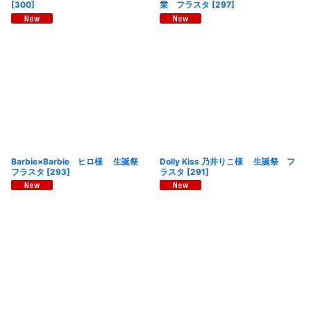
[
300
]
業 フラスタ
[
297
]
Barbie×Barbie ヒロ様 生誕祭
Dolly Kiss 乃井りこ様 生誕祭 フ
フラスタ
[
293
]
ラスタ
[
291
]