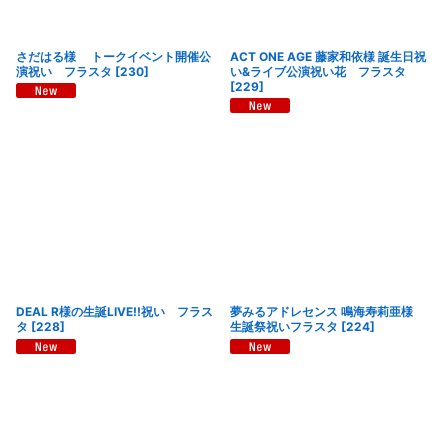
さだはる様 トークイベント開催公
ACT ONE AGE 藤家和依様 誕生日祝
演祝い フラスタ
[
230
]
い&ライブ公演祝い花 フラスタ
[
229
]
DEAL R様の生誕LIVE!!祝い フラス
夢みるアドレセンス 鳴海寿莉亜様
タ
[
228
]
生誕祭祝いフラスタ
[
224
]