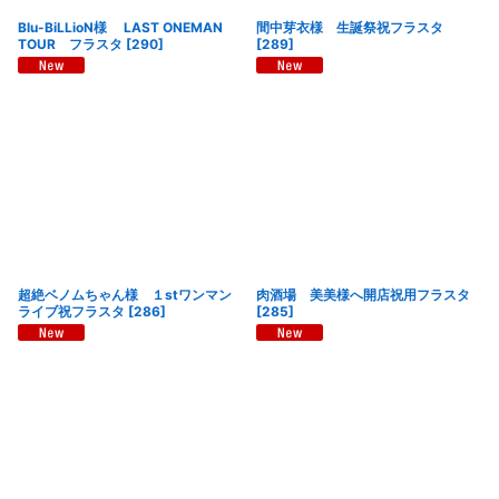
Blu-BiLLioN様 LAST ONEMAN
間中芽衣様 生誕祭祝フラスタ
TOUR フラスタ
[
290
]
[
289
]
超絶ベノムちゃん様 １stワンマン
肉酒場 美美様へ開店祝用フラスタ
ライブ祝フラスタ
[
286
]
[
285
]