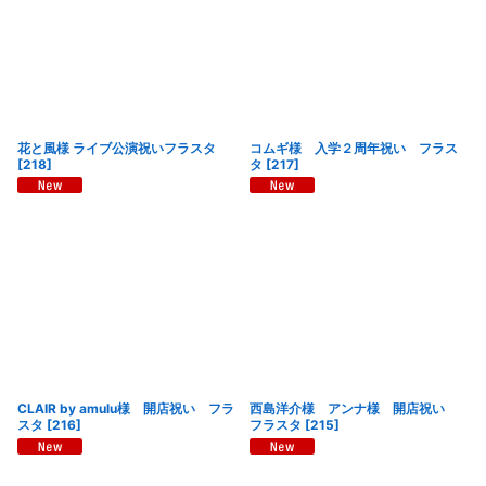
花と風様 ライブ公演祝いフラスタ
コムギ様 入学２周年祝い フラス
[
218
]
タ
[
217
]
CLAIR by amulu様 開店祝い フラ
西島洋介様 アンナ様 開店祝い
スタ
[
216
]
フラスタ
[
215
]