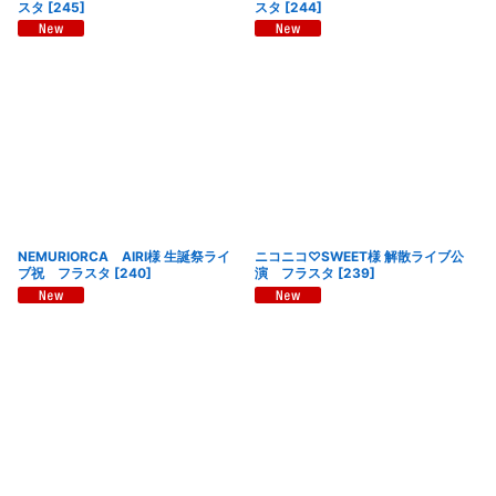
スタ
[
245
]
スタ
[
244
]
NEMURIORCA AIRI様 生誕祭ライ
ニコニコ♡SWEET様 解散ライブ公
ブ祝 フラスタ
[
240
]
演 フラスタ
[
239
]