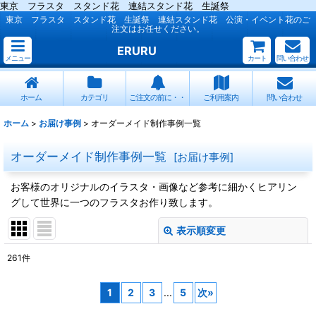
東京 フラスタ スタンド花 連結スタンド花 生誕祭
東京 フラスタ スタンド花 生誕祭 連結スタンド花 公演・イベント花のご
注文はお任せください。
ERURU
メニュー
カート
問い合わせ
ホーム
カテゴリ
ご注文の前に・・
ご利用案内
問い合わせ
ホーム
>
お届け事例
>
オーダーメイド制作事例一覧
オーダーメイド制作事例一覧
[
お届け事例
]
お客様のオリジナルのイラスタ・画像など参考に細かくヒアリン
グして世界に一つのフラスタお作り致します。
表示順変更
閉じる
261
件
表示数
:
1
2
3
...
5
次
»
並び順
: