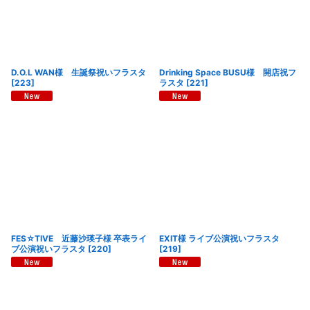
D.O.L WAN様 生誕祭祝いフラスタ
Drinking Space BUSU様 開店祝フ
[
223
]
ラスタ
[
221
]
FES☆TIVE 近藤沙瑛子様 卒表ライ
EXIT様 ライブ公演祝いフラスタ
ブ公演祝いフラスタ
[
220
]
[
219
]