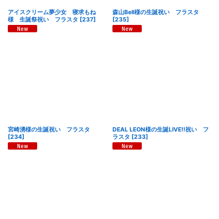
アイスクリーム夢少女 寝求もね
森山Bell様の生誕祝い フラスタ
様 生誕祭祝い フラスタ
[
237
]
[
235
]
宮崎湧様の生誕祝い フラスタ
DEAL LEON様の生誕LIVE!!祝い フ
[
234
]
ラスタ
[
233
]