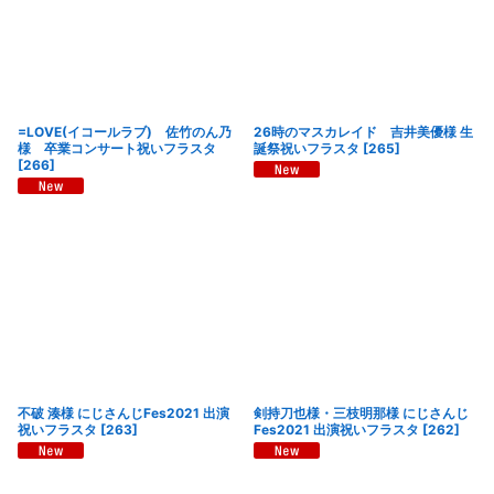
=LOVE(イコールラブ) 佐竹のん乃
26時のマスカレイド 吉井美優様 生
様 卒業コンサート祝いフラスタ
誕祭祝いフラスタ
[
265
]
[
266
]
不破 湊様 にじさんじFes2021 出演
剣持刀也様・三枝明那様 にじさんじ
祝いフラスタ
[
263
]
Fes2021 出演祝いフラスタ
[
262
]