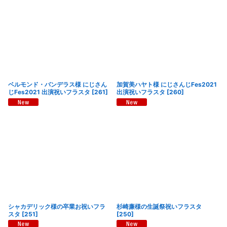
ベルモンド・バンデラス様 にじさん
加賀美ハヤト様 にじさんじFes2021
じFes2021 出演祝いフラスタ
[
261
]
出演祝いフラスタ
[
260
]
シャカデリック様の卒業お祝いフラ
杉崎廉様の生誕祭祝いフラスタ
スタ
[
251
]
[
250
]