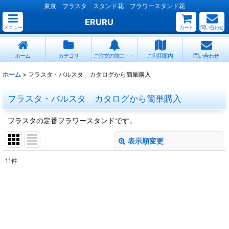
東京 フラスタ スタンド花 フラワースタンド花
ERURU
メニュー
カート
問い合わせ
ホーム
カテゴリ
ご注文の前に・・
ご利用案内
問い合わせ
ホーム
>
フラスタ・バルスタ カタログから簡単購入
フラスタ・バルスタ カタログから簡単購入
フラスタの定番フラワースタンドです。
表示順変更
閉じる
11
件
表示数
:
並び順
:
絞り込む