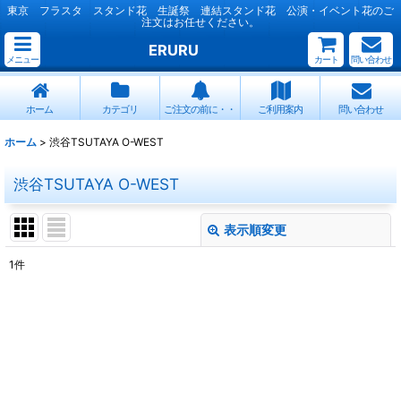
東京 フラスタ スタンド花 生誕祭 連結スタンド花 公演・イベント花のご
注文はお任せください。
ERURU
メニュー
カート
問い合わせ
ホーム
カテゴリ
ご注文の前に・・
ご利用案内
問い合わせ
ホーム
>
渋谷TSUTAYA O-WEST
渋谷TSUTAYA O-WEST
表示順変更
閉じる
1
件
表示数
:
並び順
:
絞り込む