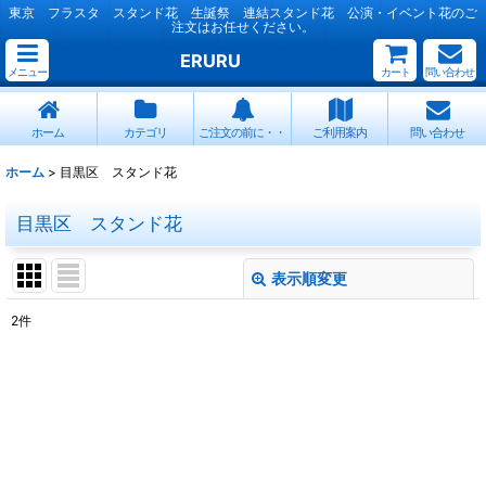
東京 フラスタ スタンド花 生誕祭 連結スタンド花 公演・イベント花のご
注文はお任せください。
ERURU
メニュー
カート
問い合わせ
ホーム
カテゴリ
ご注文の前に・・
ご利用案内
問い合わせ
ホーム
>
目黒区 スタンド花
目黒区 スタンド花
表示順変更
閉じる
2
件
表示数
:
並び順
:
絞り込む