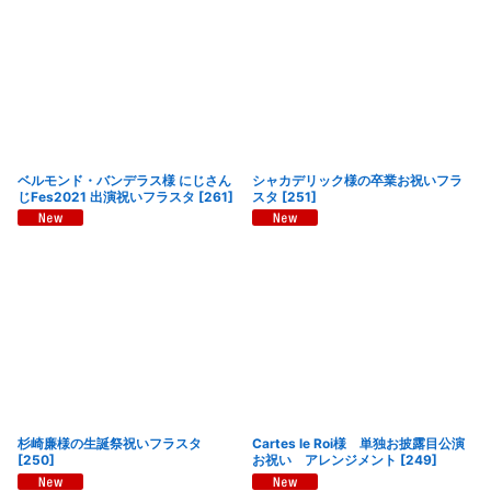
ベルモンド・バンデラス様 にじさん
シャカデリック様の卒業お祝いフラ
じFes2021 出演祝いフラスタ
[
261
]
スタ
[
251
]
杉崎廉様の生誕祭祝いフラスタ
Cartes le Roi様 単独お披露目公演
[
250
]
お祝い アレンジメント
[
249
]