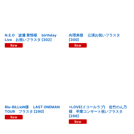
N.E.O 波瀬 章悟様 birthday
向理来様 公演お祝いフラスタ
Live お祝いフラスタ
[
302
]
[
300
]
Blu-BiLLioN様 LAST ONEMAN
=LOVE(イコールラブ) 佐竹のん乃
TOUR フラスタ
[
290
]
様 卒業コンサート祝いフラスタ
[
266
]