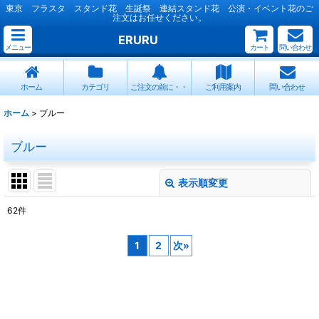
東京 フラスタ スタンド花 生誕祭 連結スタンド花 公演・イベント花のご
注文はお任せください。
ERURU
メニュー
カート
問い合わせ
ホーム
カテゴリ
ご注文の前に・・
ご利用案内
問い合わせ
ホーム
>
ブルー
ブルー
表示順変更
閉じる
62
件
表示数
:
1
2
次
»
並び順
:
絞り込む