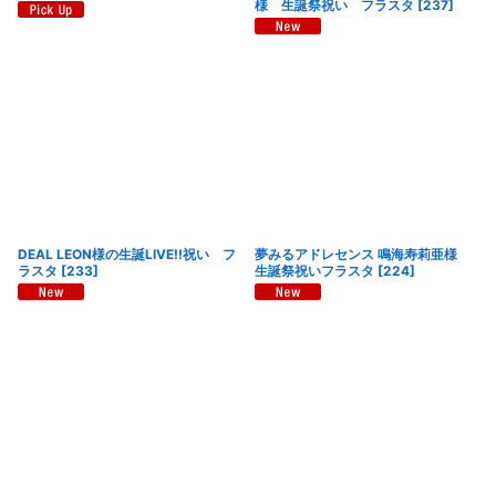
様 生誕祭祝い フラスタ
[
237
]
DEAL LEON様の生誕LIVE!!祝い フ
夢みるアドレセンス 鳴海寿莉亜様
ラスタ
[
233
]
生誕祭祝いフラスタ
[
224
]