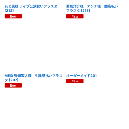
花と風様 ライブ公演祝いフラスタ
西島洋介様 アンナ様 開店祝い
[
218
]
フラスタ
[
215
]
MEID 野崎宏人様 生誕祭祝いフラス
オーダーメイド201
タ
[
207
]