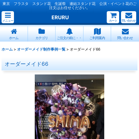
東京 フラスタ スタンド花 生誕祭 連結スタンド花 公演・イベント花のご
注文はお任せください。
ERURU
メニュー
カート
問い合わせ
ホーム
カテゴリ
ご注文の前に・・
ご利用案内
問い合わせ
ホーム
>
オーダーメイド制作事例一覧
>
オーダーメイド66
オーダーメイド66