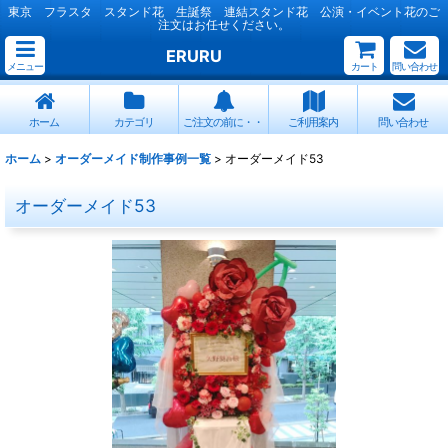
東京 フラスタ スタンド花 生誕祭 連結スタンド花 公演・イベント花のご
注文はお任せください。
ERURU
メニュー
カート
問い合わせ
ホーム
カテゴリ
ご注文の前に・・
ご利用案内
問い合わせ
ホーム
>
オーダーメイド制作事例一覧
>
オーダーメイド53
オーダーメイド53