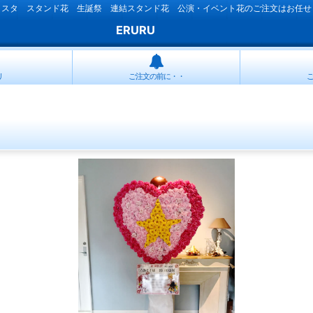
ラスタ スタンド花 生誕祭 連結スタンド花 公演・イベント花のご注文はお任せ
ERURU
リ
ご注文の前に・・