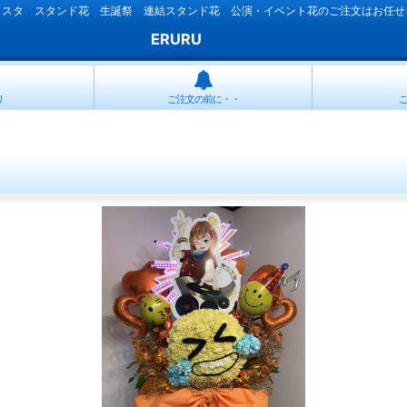
ラスタ スタンド花 生誕祭 連結スタンド花 公演・イベント花のご注文はお任せ
ERURU
リ
ご注文の前に・・