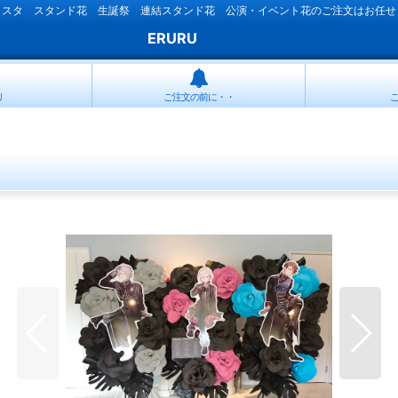
ラスタ スタンド花 生誕祭 連結スタンド花 公演・イベント花のご注文はお任せ
ERURU
リ
ご注文の前に・・