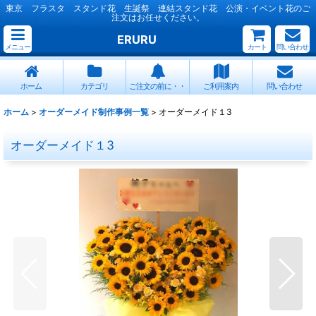
東京 フラスタ スタンド花 生誕祭 連結スタンド花 公演・イベント花のご
注文はお任せください。
ERURU
メニュー
カート
問い合わせ
ホーム
カテゴリ
ご注文の前に・・
ご利用案内
問い合わせ
ホーム
>
オーダーメイド制作事例一覧
>
オーダーメイド１3
オーダーメイド１3