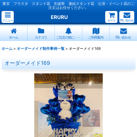
東京 フラスタ スタンド花 生誕祭 連結スタンド花 公演・イベント花のご
注文はお任せください。
ERURU
メニュー
カート
問い合わせ
ホーム
カテゴリ
ご注文の前に・・
ご利用案内
問い合わせ
ホーム
>
オーダーメイド制作事例一覧
>
オーダーメイド169
オーダーメイド169