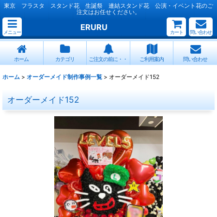
東京 フラスタ スタンド花 生誕祭 連結スタンド花 公演・イベント花のご
注文はお任せください。
ERURU
メニュー
カート
問い合わせ
ホーム
カテゴリ
ご注文の前に・・
ご利用案内
問い合わせ
ホーム
>
オーダーメイド制作事例一覧
>
オーダーメイド152
オーダーメイド152