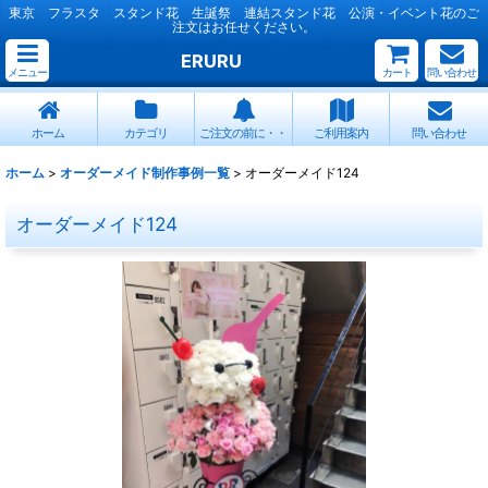
東京 フラスタ スタンド花 生誕祭 連結スタンド花 公演・イベント花のご
注文はお任せください。
ERURU
メニュー
カート
問い合わせ
ホーム
カテゴリ
ご注文の前に・・
ご利用案内
問い合わせ
ホーム
>
オーダーメイド制作事例一覧
>
オーダーメイド124
オーダーメイド124