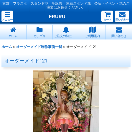
東京 フラスタ スタンド花 生誕祭 連結スタンド花 公演・イベント花のご
注文はお任せください。
ERURU
メニュー
カート
問い合わせ
ホーム
カテゴリ
ご注文の前に・・
ご利用案内
問い合わせ
ホーム
>
オーダーメイド制作事例一覧
>
オーダーメイド121
オーダーメイド121