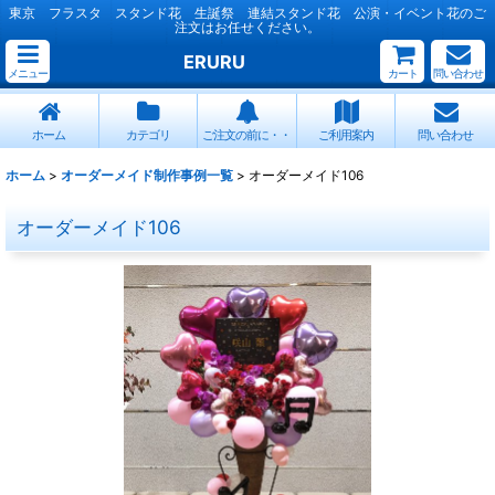
東京 フラスタ スタンド花 生誕祭 連結スタンド花 公演・イベント花のご
注文はお任せください。
ERURU
メニュー
カート
問い合わせ
ホーム
カテゴリ
ご注文の前に・・
ご利用案内
問い合わせ
ホーム
>
オーダーメイド制作事例一覧
>
オーダーメイド106
オーダーメイド106