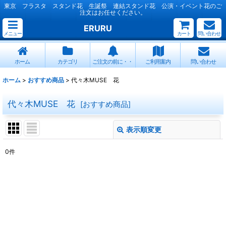
東京 フラスタ スタンド花 生誕祭 連結スタンド花 公演・イベント花のご
注文はお任せください。
ERURU
メニュー
カート
問い合わせ
ホーム
カテゴリ
ご注文の前に・・
ご利用案内
問い合わせ
ホーム
>
おすすめ商品
>
代々木MUSE 花
代々木MUSE 花
[
おすすめ商品
]
表示順変更
閉じる
0
件
表示数
:
並び順
:
絞り込む