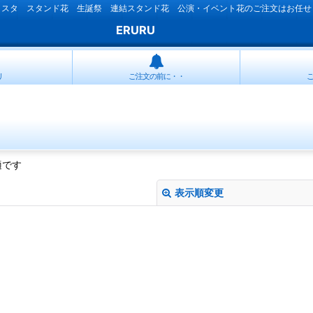
ラスタ スタンド花 生誕祭 連結スタンド花 公演・イベント花のご注文はお任せ
ERURU
リ
ご注文の前に・・
適です
表示順変更
絞り込む