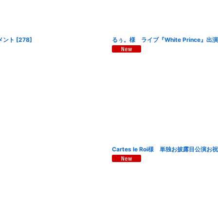
ジメント
[
278
]
るぅ。様 ライブ『White Prince』
Cartes le Roi様 単独お披露目公