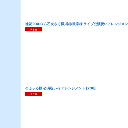
徒花TOXiC 八乙女さく様,碓氷政宗様 ライブ公演祝いアレンジメ
そふぃる様 公演祝い花 アレンジメント
[
236
]