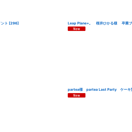
メント
[
296
]
Leap Plane+。 桜井ひかる様 卒
partea様 partea Last Party 