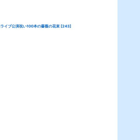
ライブ公演祝い100本の薔薇の花束
[
243
]