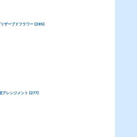
業プリザーブドフラワー
[
295
]
ケーキ型アレンジメント
[
277
]