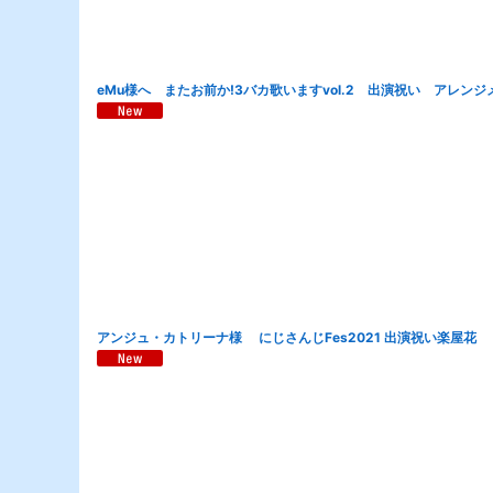
eMu様へ またお前か!3バカ歌いますvol.2 出演祝い アレン
アンジュ・カトリーナ様 にじさんじFes2021 出演祝い楽屋花