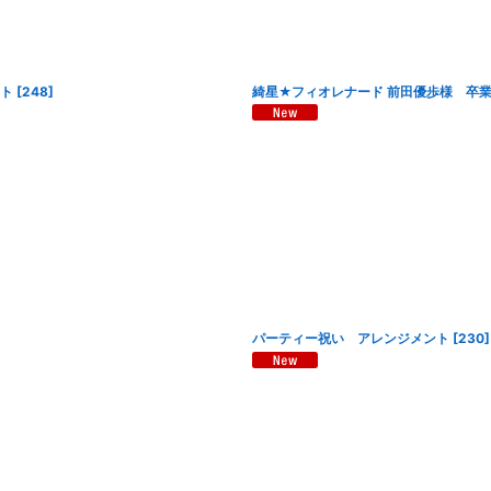
ント
[
248
]
綺星★フィオレナード 前田優歩様 卒業
パーティー祝い アレンジメント
[
230
]