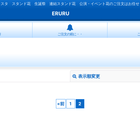
ラスタ スタンド花 生誕祭 連結スタンド花 公演・イベント花のご注文はお任せ
ERURU
リ
ご注文の前に・・
表示順変更
«
前
1
2
絞り込む