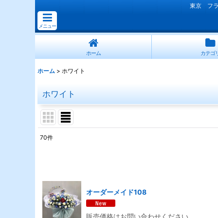
東京 フ
メニュー
ホーム
カテゴ
ホーム
>
ホワイト
ホワイト
70
件
表示数
:
並び順
:
オーダーメイド108
販売価格はお問い合わせください