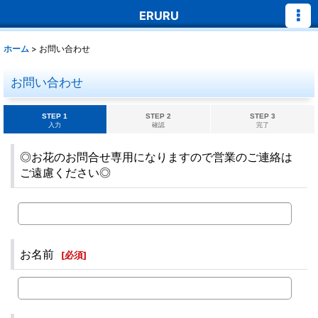
ERURU
ホーム
>
お問い合わせ
お問い合わせ
STEP 1
STEP 2
STEP 3
入力
確認
完了
◎お花のお問合せ専用になりますので営業のご連絡は
ご遠慮ください◎
お名前
[
必須
]