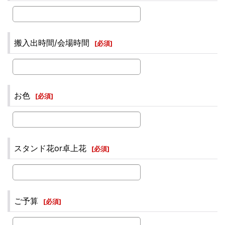
搬入出時間/会場時間
[
必須
]
お色
[
必須
]
スタンド花or卓上花
[
必須
]
ご予算
[
必須
]